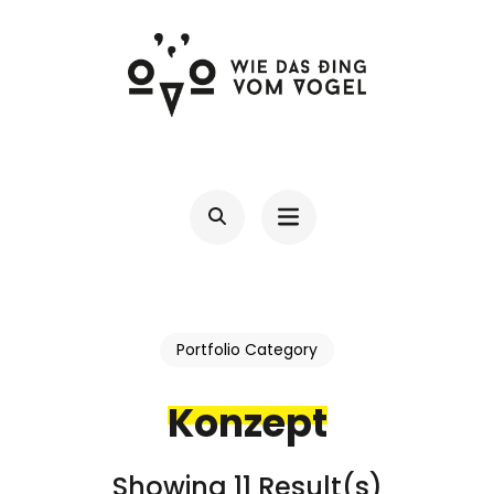
Skip
to
content
(Press
WIE DAS DING VOM VOGEL – D.
Daniela Schnabel-Sahm
Enter)
SCHNABEL-SAHM
Portfolio Category
Konzept
Showing 11 Result(s)