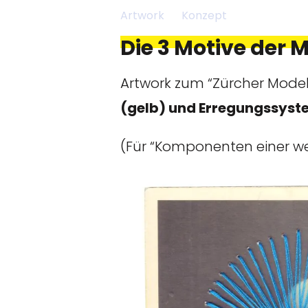
Artwork
Konzept
Die 3 Motive der
Artwork zum “Zürcher Modell
(gelb) und Erregungssyst
(Für “Komponenten einer we